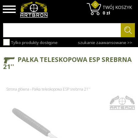
0
TWÓJ KOSZYK
0 zł
Tylko produkty dostępne
szukanie zaawansowane >>
PAŁKA TELESKOPOWA ESP SREBRNA
21''
Strona główna
›
Pałka teleskopowa ESP srebrna 21''