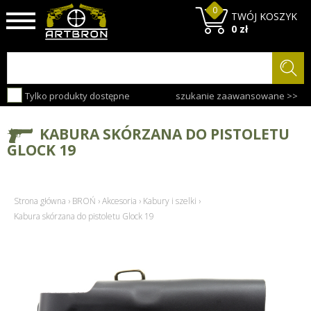
0
TWÓJ KOSZYK
0 zł
Tylko produkty dostępne
szukanie zaawansowane >>
KABURA SKÓRZANA DO PISTOLETU
GLOCK 19
Strona główna
›
BROŃ
›
Akcesoria
›
Kabury i szelki
›
Kabura skórzana do pistoletu Glock 19