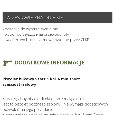
W ZESTAWIE ZNAJDUJE SIĘ:
- nasadka do wystrzeliwania rac
- wycior do czyszczenia przewodu lufy
- świadectwo broni alarmowej wydane przez CLKP
DODATKOWE INFORMACJE
Pistolet hukowy Start 1 kal. 6 mm short
sześciostrzałowy
Mały i zgrabny pistolecik dla osób z małą dłonią.
Jest to pistolet bocznego zapłonu i nie wymaga dodatkowych
pozwoleń na jego posiadanie.
Można z niego strzelać amunicja ślepą kalibru 6 mm Short.