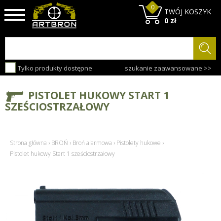
0
TWÓJ KOSZYK
0 zł
Tylko produkty dostępne
szukanie zaawansowane >>
PISTOLET HUKOWY START 1
SZEŚCIOSTRZAŁOWY
Strona główna
›
BROŃ
›
Broń alarmowa
›
Pistolety hukowe
›
Pistolet hukowy Start 1 sześciostrzałowy