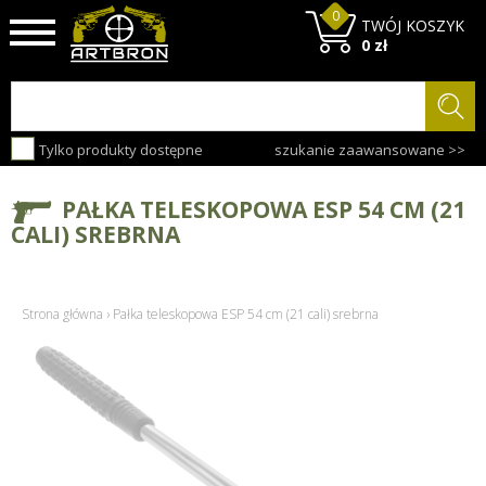
0
TWÓJ KOSZYK
0 zł
Tylko produkty dostępne
szukanie zaawansowane >>
PAŁKA TELESKOPOWA ESP 54 CM (21
CALI) SREBRNA
Strona główna
›
Pałka teleskopowa ESP 54 cm (21 cali) srebrna