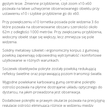
gęstym lesie. Zmienne przybliżenie, czyli zoom x10-x60
pozwala na łatwe uchwycenie obserwowanego obiektu przy
ustawieniu x10 i szybkie przybliżenie go do x60.
Przy powiększeniu x10 lornetka posiada pole widzenia 3.6o
które pozwala na obserwowanie obszaru szerokości około
62m z odległości 1000 metrów. Przy zwiększaniu przybliżenia,
widoczny obiekt staje się większy, lecz zmniejsza się pole
widzenia.
Solidny metalowy szkielet i ergonomiczny korpus z gumową
powłoką zapewniają odpowiednią wytrzymałość i komfortowe
użytkowanie w różnych warunkach.
Soczewki obiektywów pokryte zostały powłoką redukującą
refleksy świetlne oraz poprawiającą poziom transmisji światła.
Wygodne powlekane karbowaną gumą centralne pokrętło
ostrości pozwala na płynne dostrajanie układu optycznego do
dystansu, na jakim prowadzona jest obserwacja.
Dodatkowe pokrętło w prawym okularze pozwala na precyzyjną
regulację ostrości eliminującą różnice w widzeniu między