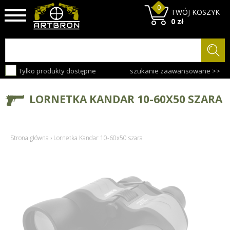
0
TWÓJ KOSZYK
0 zł
Tylko produkty dostępne
szukanie zaawansowane >>
LORNETKA KANDAR 10-60X50 SZARA
Strona główna
›
Lornetka Kandar 10-60x50 szara