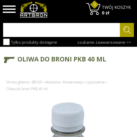
0
TWÓJ KOSZYK
0 zł
Tylko produkty dostępne
szukanie zaawansowane >>
OLIWA DO BRONI PKB 40 ML
Strona główna
›
BROŃ
›
Akcesoria
›
Konserwacja i czyszczenie
›
Oliwa do broni PKB 40 ml