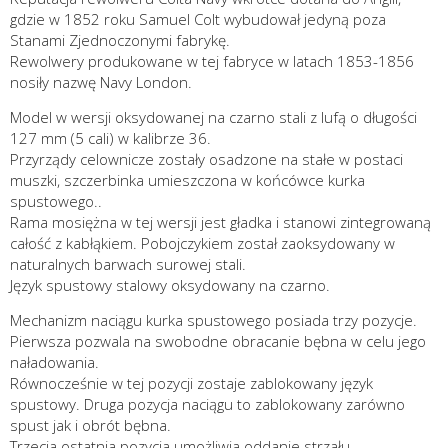
gdzie w 1852 roku Samuel Colt wybudował jedyną poza
Stanami Zjednoczonymi fabrykę.
Rewolwery produkowane w tej fabryce w latach 1853-1856
nosiły nazwę Navy London.
Model w wersji oksydowanej na czarno stali z lufą o długości
127 mm (5 cali) w kalibrze 36.
Przyrządy celownicze zostały osadzone na stałe w postaci
muszki, szczerbinka umieszczona w końcówce kurka
spustowego..
Rama mosiężna w tej wersji jest gładka i stanowi zintegrowaną
całość z kabłąkiem. Pobojczykiem został zaoksydowany w
naturalnych barwach surowej stali.
Język spustowy stalowy oksydowany na czarno.
Mechanizm naciągu kurka spustowego posiada trzy pozycje.
Pierwsza pozwala na swobodne obracanie bębna w celu jego
naładowania.
Równocześnie w tej pozycji zostaje zablokowany język
spustowy. Druga pozycja naciągu to zablokowany zarówno
spust jak i obrót bębna.
Trzecia ostatnia pozycja umożliwia oddanie strzału.