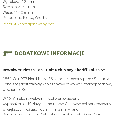
Wysokość: 125 mm
Szerokość: 41 mm
Waga: 1140 gram
Producent: Pietta, Włochy
Produkt koncesjonowany.pdf
DODATKOWE INFORMACJE
Rewolwer Pietta 1851 Colt Reb Navy Sheriff kal.36 5''
1851 Colt REB Nord Navy .36, zaprojektowany przez Samuela
Colta sześciostrzałowy kapiszonowy rewolwer czarnoprochowy
w kalibrze .36.
W 1851 roku rewolwer został wprowadzony na
wyposażenie US Navy, mimo nazwy Colt Navy był sprzedawany
w większych ilościach do armii niż marynarki.
Reputacja rewolweru Colta Navy wkrótce dotarła do Anglii,