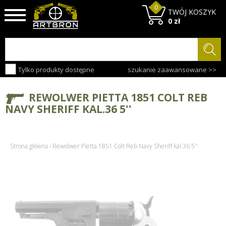
0
TWÓJ KOSZYK
0 zł
Tylko produkty dostępne
szukanie zaawansowane >>
REWOLWER PIETTA 1851 COLT REB
NAVY SHERIFF KAL.36 5''
Strona główna
›
Rewolwer Pietta 1851 Colt Reb Navy Sheriff kal.36 5''