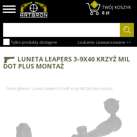
0
TWÓJ KOSZYK
0 zł
Tylko produkty dostępne
szukanie zaawansowane >>
LUNETA LEAPERS 3-9X40 KRZYŻ MIL
DOT PLUS MONTAŻ
Strona główna
›
Luneta Leapers 3-9x40 krzyż Mil Dot plus montaż