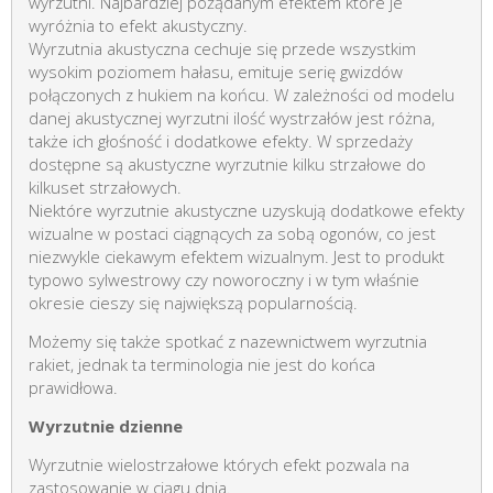
wyrzutni. Najbardziej pożądanym efektem które je
wyróżnia to efekt akustyczny.
Wyrzutnia akustyczna cechuje się przede wszystkim
wysokim poziomem hałasu, emituje serię gwizdów
połączonych z hukiem na końcu. W zależności od modelu
danej akustycznej wyrzutni ilość wystrzałów jest różna,
także ich głośność i dodatkowe efekty. W sprzedaży
dostępne są akustyczne wyrzutnie kilku strzałowe do
kilkuset strzałowych.
Niektóre wyrzutnie akustyczne uzyskują dodatkowe efekty
wizualne w postaci ciągnących za sobą ogonów, co jest
niezwykle ciekawym efektem wizualnym. Jest to produkt
typowo sylwestrowy czy noworoczny i w tym właśnie
okresie cieszy się największą popularnością.
Możemy się także spotkać z nazewnictwem wyrzutnia
rakiet, jednak ta terminologia nie jest do końca
prawidłowa.
Wyrzutnie dzienne
Wyrzutnie wielostrzałowe których efekt pozwala na
zastosowanie w ciągu dnia.