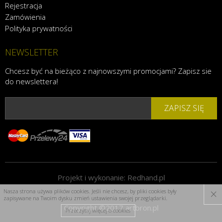
Rejestracja
Zamówienia
Polityka prywatności
NEWSLETTER
Chcesz być na bieżąco z najnowszymi promocjami? Zapisz sie
do newslettera!
ZAPISZ SIĘ
Projekt i wykonanie:
Redhand.pl
×
Nasza strona używa plików cookies. Jeśli nie chcesz, by pliki cookies były
zapisywane na Twoim dysku zmień ustawienia swojej przeglądarki.
Copyright ©2017 artbron.pl
Przeczytaj więcej o cookies