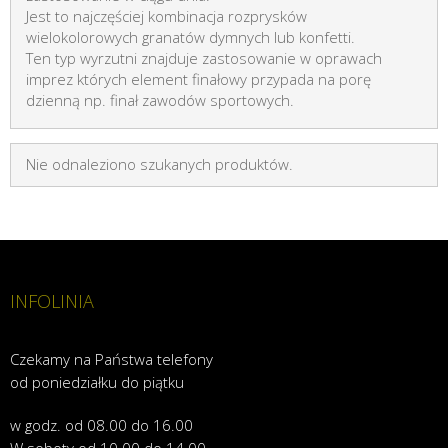
Jest to najczęściej kombinacja rozprysków
wielokolorowych granatów dymnych lub konfetti.
Ten typ wyrzutni znajduje zastosowanie w oprawach
imprez których element finałowy przypada na porę
dzienną np. finał zawodów sportowych.
Nie odnaleziono szukanych produktów.
INFOLINIA
Czekamy na Państwa telefony
od poniedziałku do piątku
w godz. od 08.00 do 16.00