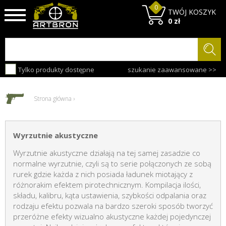
0
TWÓJ KOSZYK
0 zł
Tylko produkty dostępne
szukanie zaawansowane >>
Strona główna
›
Wyrzutnie akustyczne
Wyrzutnie akustyczne działają na tej samej zasadzie co
normalne wyrzutnie, czyli są to serie połączonych ze sobą
rurek gdzie każda z nich posiada ładunek miotający z
różnorakim efektem pirotechnicznym. Kompilacja ilości,
składu, kalibru, kąta ustawienia, szybkości odpalania oraz
rodzaju efektu pozwala na bardzo szeroki sposób tworzyć
przeróżne efekty wizualno akustyczne każdej pojedynczej