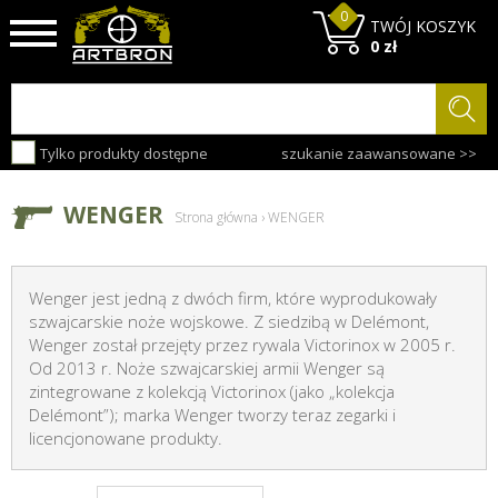
0
TWÓJ KOSZYK
0 zł
Tylko produkty dostępne
szukanie zaawansowane >>
WENGER
Strona główna
›
WENGER
Wenger jest jedną z dwóch firm, które wyprodukowały
szwajcarskie noże wojskowe. Z siedzibą w Delémont,
Wenger został przejęty przez rywala Victorinox w 2005 r.
Od 2013 r. Noże szwajcarskiej armii Wenger są
zintegrowane z kolekcją Victorinox (jako „kolekcja
Delémont”); marka Wenger tworzy teraz zegarki i
licencjonowane produkty.